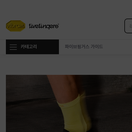
카테고리
파이브핑거스 가이드