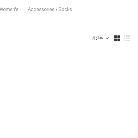
/ Women's
Accessories / Socks
최신순
바
리
둑
스
판
트
형
형
식
식
으
으
로
로
보
보
기
기