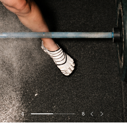
이
다
4
8
전
음
버
버