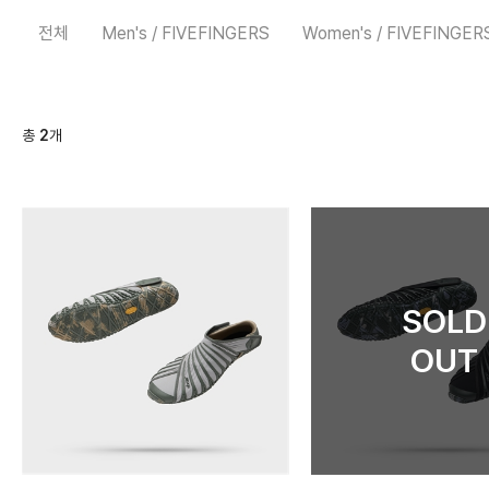
전체
Men's / FIVEFINGERS
Women's / FIVEFINGER
총
2
개
SOLD
OUT