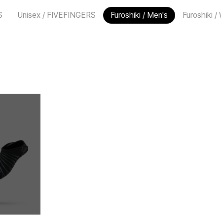
튼
튼
S
Unisex / FIVEFINGERS
Furoshiki / Men's
Furoshiki 