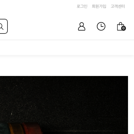
로그인
회원가입
고객센터
마
최
장
0
이
근
바
페
본
구
이
상
니
지
품