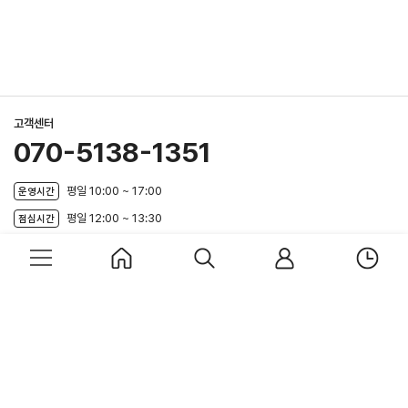
고객센터
070-5138-1351
평일 10:00 ~ 17:00
운영시간
평일 12:00 ~ 13:30
점심시간
주말 및 공휴일
CS휴무
메
홈
검
마
최
뉴
색
이
근
비브람파이브핑거스코리아
페
본
회사소개
이용약관
개인정보처리방침
제휴문의
이
상
지
품
상호 : (주)리앤손파트너스
대표자 : 이병호
이메일 : admin@leenson.com
팩스 : 070-8677-3090