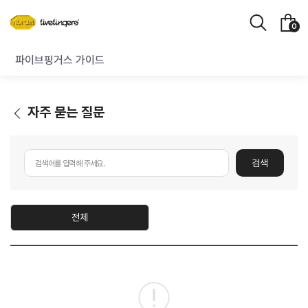
장
검
0
바
색
구
파이브핑거스 가이드
니
자주 묻는 질문
뒤
로
가
기
검색
전체
공
지