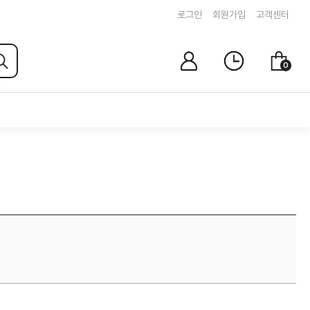
로그인
회원가입
고객센터
마
최
장
0
이
근
바
페
본
구
이
상
니
지
품